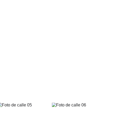
n mensaje, una emoción de una forma subjetiva. El
ueda en un segundo lugar.