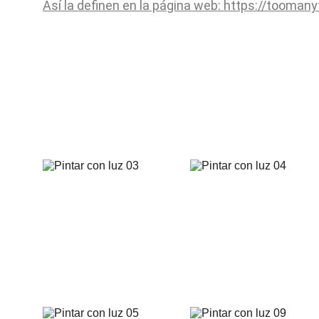
Así la definen en la página web: https://tooman
Pintar con luz
La técnica de "Lightpainting. Pintar con luz" es 
fotografías que he realizado recientemente junto 