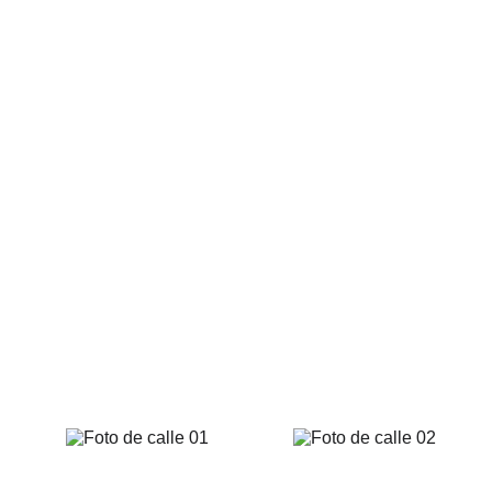
De calle
Otro tipo de fotografía creativa es la llamada "
espectador interpreta la imagen atendiendo a las 