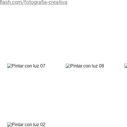
yflash.com/fotografia-creativa
realmente una disciplina expresiva y explosiva además de s
a otros fotógrafos de
RdeR
(Recipiente de Recuerdos, de Vit